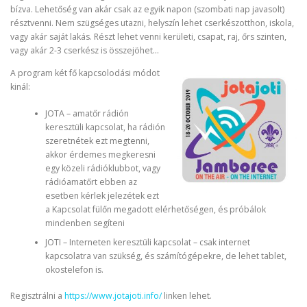
bízva. Lehetőség van akár csak az egyik napon (szombati nap javasolt)
résztvenni. Nem szügséges utazni, helyszín lehet cserkészotthon, iskola,
vagy akár saját lakás. Részt lehet venni kerületi, csapat, raj, őrs szinten,
vagy akár 2-3 cserkész is összejöhet…
A program két fő kapcsolodási módot
kinál:
JOTA – amatőr rádión
keresztüli kapcsolat, ha rádión
szeretnétek ezt megtenni,
akkor érdemes megkeresni
egy közeli rádióklubbot, vagy
rádióamatőrt ebben az
esetben kérlek jelezétek ezt
a Kapcsolat fülőn megadott elérhetőségen, és próbálok
mindenben segíteni
JOTI – Interneten keresztüli kapcsolat – csak internet
kapcsolatra van szükség, és számítógépekre, de lehet tablet,
okostelefon is.
Regisztrálni a
https://www.jotajoti.info/
linken lehet.