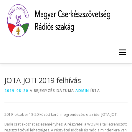
Tovább
a
tartalomhoz
Menü
KEZDŐLAP
HÍREK
SZAKÁG
JOTA JOTI
JOTA-JOTI 2019 felhívás
2019-08-20
A BEJEGYZÉS DÁTUMA
ADMIN
ÍRTA
KAPCSOLAT
2019. október 18-20 között kerül megrendezésre az idei JOTA-JOTI.
Bárki csatlakozhat az eseményhez! A részvétel a WOSM által létrehozott
regisztrációval lehetséges. A részvétel időbeli és módja mindenkire van