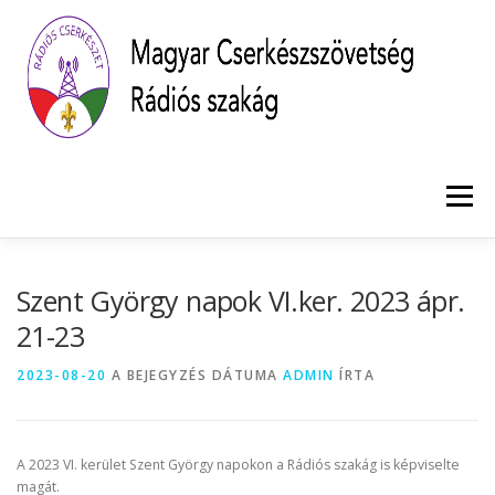
Tovább
a
tartalomhoz
Menü
KEZDŐLAP
HÍREK
SZAKÁG
JOTA JOTI
Szent György napok VI.ker. 2023 ápr.
21-23
KAPCSOLAT
2023-08-20
A BEJEGYZÉS DÁTUMA
ADMIN
ÍRTA
A 2023 VI. kerület Szent György napokon a Rádiós szakág is képviselte
magát.