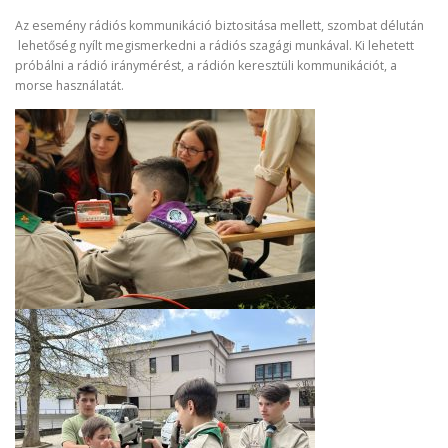
Az esemény rádiós kommunikáció biztositása mellett, szombat délután
lehetőség nyílt megismerkedni a rádiós szagági munkával. Ki lehetett
próbálni a rádió iránymérést, a rádión keresztüli kommunikációt, a
morse használatát.